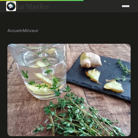
La Marfee
Accueil
›
Minceur