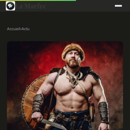
La Marfee
Accueil
›
Actu