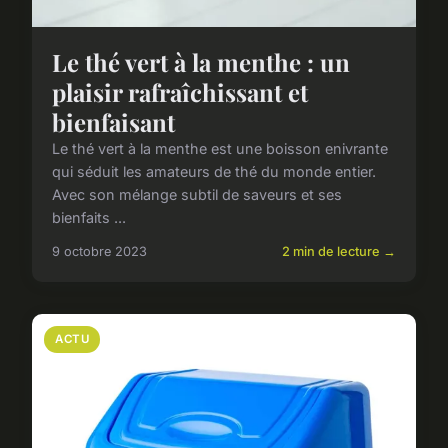
Le thé vert à la menthe : un
plaisir rafraîchissant et
bienfaisant
Le thé vert à la menthe est une boisson enivrante
qui séduit les amateurs de thé du monde entier.
Avec son mélange subtil de saveurs et ses
bienfaits ...
9 octobre 2023
2 min de lecture →
ACTU