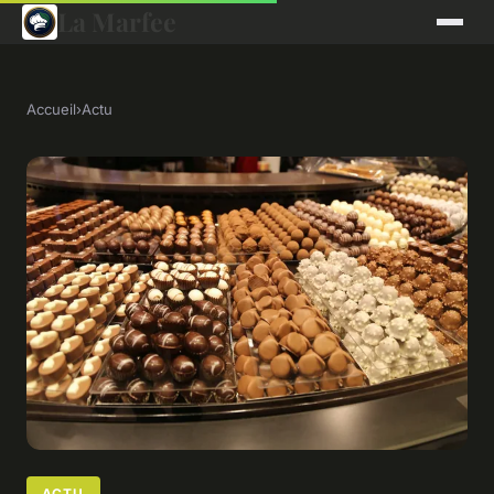
La Marfee
Accueil
›
Actu
ACTU