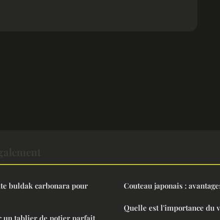
également
nte buldak carbonara pour
Couteau japonais : avantages
Quelle est l'importance du v
un tablier de potier parfait