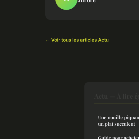
← Voir tous les articles Actu
Actu — À lire 
Une nouille piqua
un plat succulent
Guide pour acheter 