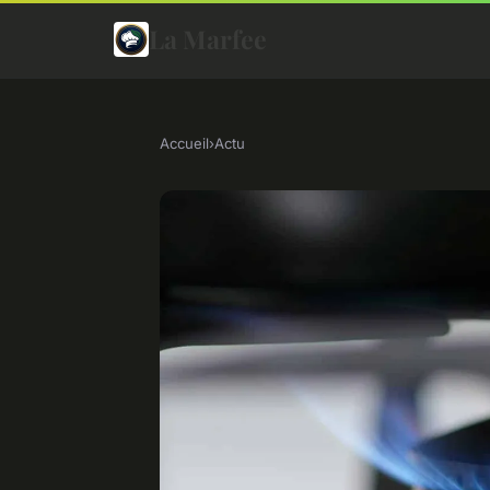
La Marfee
Accueil
›
Actu