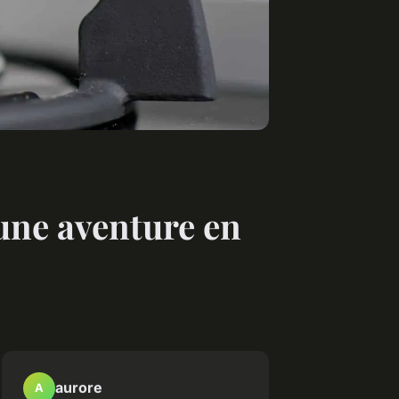
une aventure en
aurore
A