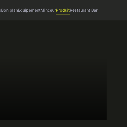
u
Bon plan
Equipement
Minceur
Produit
Restaurant Bar