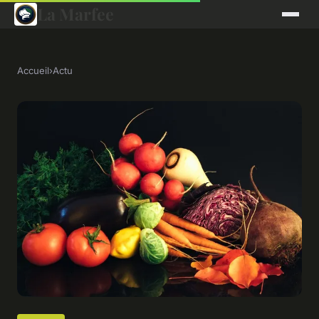
La Marfee
Accueil
›
Actu